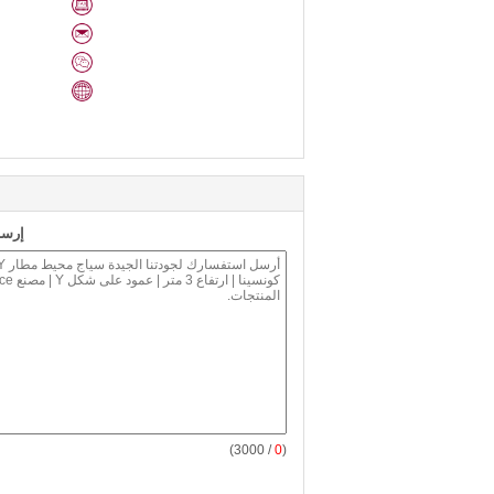
إرسا
/ 3000)
0
(