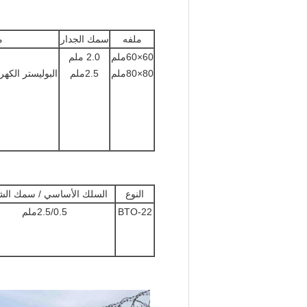
ملفه
سمك الجدار
م
60×60ملم
2.0 ملم
80×80ملم
2.5ملم
البوليستر الكه
النوع
السلك الأساسي / سمك الش
BTO-22
2.5/0.5ملم