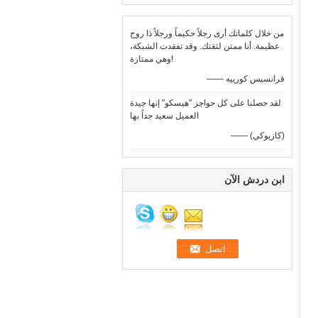
من خلال كلماتك أرى رجلاً حكيماً ورجلاً ذا روح
عظيمة. أنا ممتن لثقتك. وقد تفقدت الشبكة،
وهي ممتازة!
—— فرانسيس كورييه
لقد حصلنا على كل حواجز "هيسكو" إنها جيدة
العميل سعيد جداً بها
—— (كازيوكي)
ابن دردش الآن