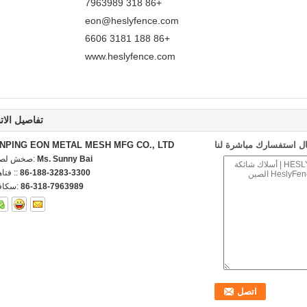
+86 318 7963989
eon@heslyfence.com
+86 188 3181 6606
www.heslyfence.com
تفاصيل الات
ل استفسارك مباشرة لنا
NPING EON METAL MESH MFG CO., LTD
Ms. Sunny Bai
اتصل شخص
86-188-3283-3300
الهاتف 
86-318-7963989
الفاكس