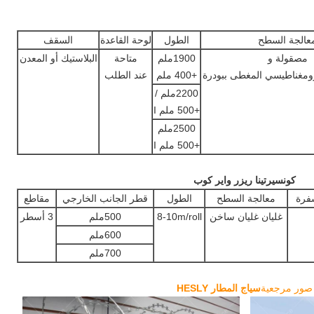
عالجة السطح
الطول
لوحة القاعدة
السقف
مصقولة و
1900ملم
متاحة
البلاستيك أو المعدن
رومغناطيسي المغطى ببودرة
+400 ملم
عند الطلب
2200ملم /
+500 ملم I
2500ملم
+500 ملم I
كونسيرتينا ريزر واير كوب
فرة
معالجة السطح
الطول
قطر الجانب الخارجي
مقاطع
غليان غليان ساخن
8-10m/roll
500ملم
3 أسطر
600ملم
700ملم
صور مرجعية
سياج المطار HESLY