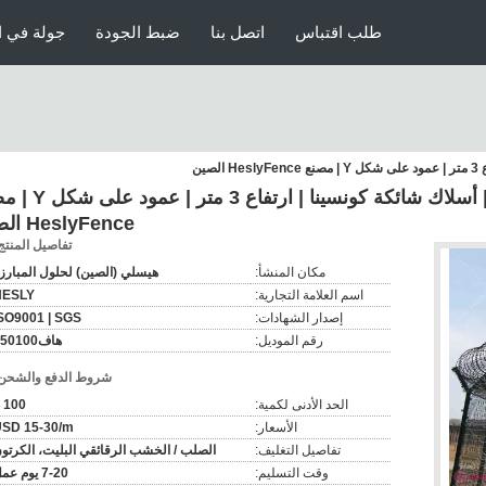
طلب اقتباس
اتصل بنا
ضبط الجودة
جولة في ا
سياج محيط مطار HESLY | أسلاك شائكة كونسينا |
HeslyFence الصين
تفاصيل المنتج
مكان المنشأ:
هيسلي (الصين) لحلول المبارز
اسم العلامة التجارية:
HESLY
إصدار الشهادات:
SO9001 | SGS
رقم الموديل:
هاف550100
شروط الدفع والشحن
الحد الأدنى لكمية:
100 م
الأسعار:
SD 15-30/m
تفاصيل التغليف:
الصلب / الخشب الرقائقي البليت، الكرتو
وقت التسليم:
7-20 يوم عمل