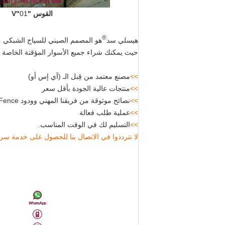
القوس "V"
01
®
هيسلي سد
هو المصمم الصيني للسياج الشبكي ، المصنع 
حيث يمكنك شراء جميع الأسوار المؤقتة الخاصة
>>
مصنع معتمد من قِبل الـ (آي إس أو)
>>
منتجات عالية الجودة بأقل سعر
>>
نصائح موثوقة من فريقنا المهني وودود HeslyFence
>>
عملية طلب فعالة
>>
التسليم لك في الوقت المناسب.
لا تترددوا في الاتصال بنا للحصول على خدمة سر