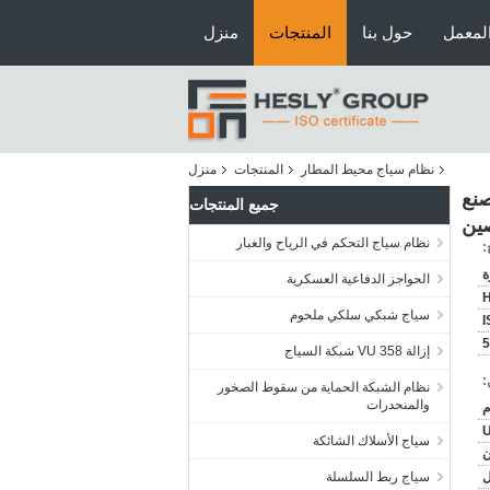
لمعمل
حول بنا
المنتجات
منزل
نظام سياج محيط المطار
المنتجات
منزل
 ارتفاع 3 متر | عمود على شكل Y | مصنع
جميع المنتجات
نظام سياج التحكم في الرياح والغبار
:
ة
الحواجز الدفاعية العسكرية
سياج شبكي سلكي ملحوم
I
إزالة VU 358 شبكة السياج
:
نظام الشبكة الحماية من سقوط الصخور
والمنحدرات
U
سياج الأسلاك الشائكة
ن
سياج ربط السلسلة