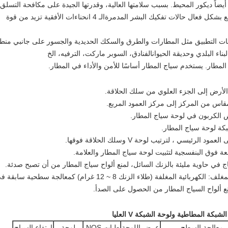
ضاً ديكور المحيط. بسبب سلامتها العالية، وقدرتها الجيدة على مكافحة التسلق،
اتصالات الشبكة باستخدام مصراع SBS خاص،يمنع بشكل فعال حالات تفكيك البشر المدمرةالـ 4 انحناءات الأفقية تزيد من قوة
ات التطبيق مثل المطارات والطرق والسكك الحديدية والجسور على جانبي منط
ناء البلدي وحديقة الحيوانالفنادق، السوبر ماركت، الترفيه، الخ
 المطار. يستخدم سياج المطار أساسًا للأمن والأداء في المطار.
الأرض إلى الجزء العلوي من سلك الحلاقة.
مقاس من المركز إلى مركز العمود المربع.
الكربون في لوحة سياج المطار.
كة لوحة سياج المطار.
فوق البنفسجية لتثبيت لوحة سياج المطار والعلامة.
 في حاوية مليئة بالزنك السائل، لمنع ألواح سياج المطار من أن تصبح صدئة.
الكهربائية المغلفة + مسحوق البوليستر المغلف: الكهربائية المغلفة (طلاء الزنك 8 ~ 12 غرام) كمعالجة سطحية ساب
ع ألواح السياج المطار من الحصول على الصدأ.
الشبكة المطاطية ولوحة الشبكة V العليا
معالجة السطح
عرض اللوحة
طيات NOS.
لوحة
ارتفاع السياج