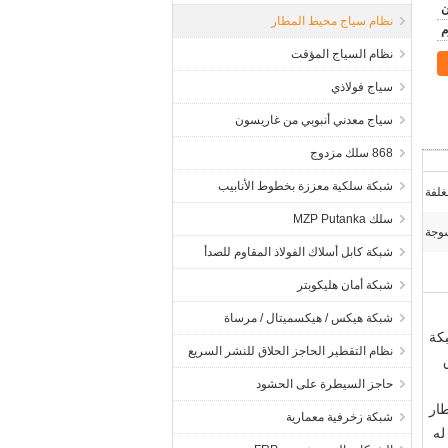
نظام سياج محيط المطار
نظام السياج المؤقت
سياج فولاذي
سياج معدني أنبوبي من غاريسون
868 سلك مزدوج
شبكة سلكية معززة بخطوط الأنابيب
سلك MZP Putanka
سوجة
شبكة كابل أسلاك الفولاذ المقاوم للصدأ
شبكة أمان هليكوبتر
شبكة هيكس / هيكسميتال / مرساة
ذراع الدعم على شكل حرف "V" وشبكة
نظام التقطير الحاجز الحلاق للنشر السريع
حاجز السيطرة على الحشود
ار
شبكة زخرفية معمارية
له