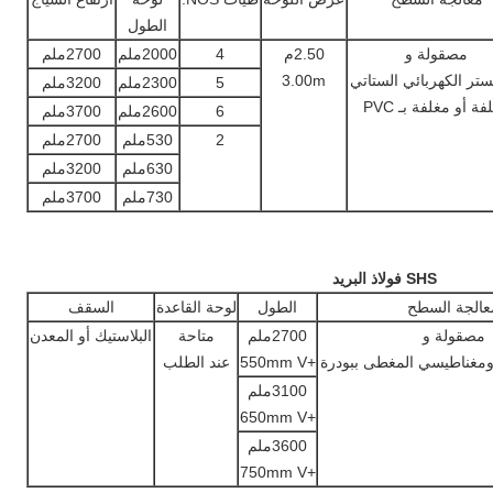
الطول
مصقولة و
2.50م
4
2000ملم
2700ملم
يستر الكهربائي الستاتي
3.00m
5
2300ملم
3200ملم
فة أو مغلفة بـ PVC
6
2600ملم
3700ملم
2
530ملم
2700ملم
630ملم
3200ملم
730ملم
3700ملم
SHS فولاذ البريد
عالجة السطح
الطول
لوحة القاعدة
السقف
مصقولة و
2700ملم
متاحة
البلاستيك أو المعدن
رومغناطيسي المغطى ببودرة
+550mm V
عند الطلب
3100ملم
+650mm V
3600ملم
+750mm V