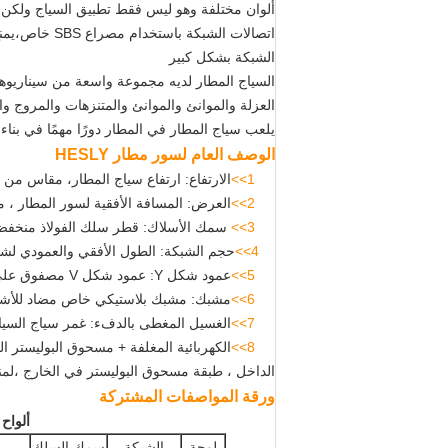
ألوان مختلفة وهو ليس فقط تطبيق السياج ولكن أي
الشبكة بشكل كبير
السياج المطار لديه مجموعة واسعة من سيناريوه
العزلة والموانئ والموانئ والمتنزهات والمروج والب
يلعب سياج المطار في المطار دورًا مهمًا في بناء
الوصف العام لسور مطار HESLY
1>>
الارتفاع: ارتفاع سياج المطار، مقاس من 
2>>
العرض: المسافة الأفقية لسور المطار ، 
3>>
سمك الأسلاك: قطر سلك الفولاذ منخفض 
4>>
حجم الشبكة: الطول الأفقي والعمودي لشب
5>>
عمود شكل Y: عمود شكل V مصفوق على العمود الرئيسي ، لترتيب لوحة V وسلك الحلاقة فوقها.
6>>
مشبك: مشبك بلاستيكي خاص مضاد للأشعة 
7>>
الغسيل المغطى بالدفء: غمر سياج السياج
8>>
الداخل ، طبقة مسحوق البوليستر في الخارج ،لمن
ورقة المواصفات المشتركة
ألواح 
لوحة
الشبكة
سمك السلك