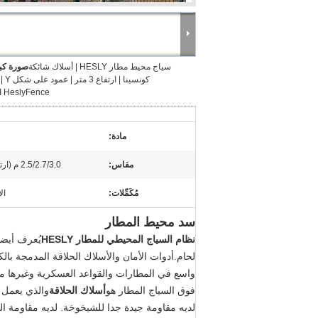
سياج محيط مطار HESLY | أسلاك شائكة
صورة كبي
كونسينا | 
HeslyFence الصين
مادة:
مقاس:
2.5/2.7/3.0 م (ارتفاع) × 2.5/3.0 م (عرض)
مُكَمِّلات:
ال
سد محيط المطار
نظام السياج المحيطي للمطار HESLY
لحام.أدوات الأمان والأسلاك الحلاقة المدمجة با
واسع في المطارات والقواعد العسكرية وغيرها من 
فوق السياج المطار هو
أسلاك الحلاقة
والذي يعمل 
لديه مقاومة جيدة جدا للشيخوخة. لديه مقاومة 