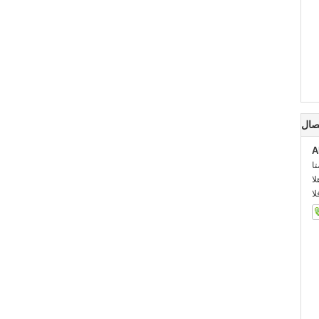
صال
A
:
::
: