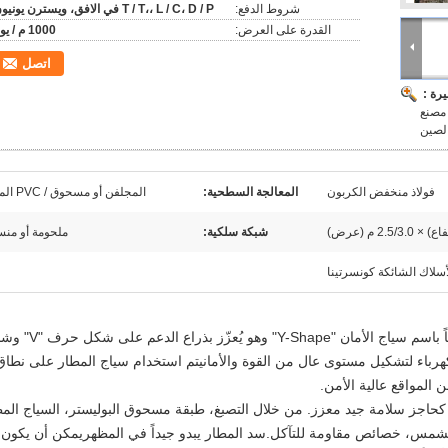
شروط الدفع:
T / T،، L / C، D / P في الافق، ويسترن يونيون
القدرة على العرض:
1000 م / يوم
اتصل
رة :
ارتفاع 3 متر | عمود على شكل Y | مصنع
فولاذ منخفض الكربون
المعالجة السطحية:
المجلفن أو مسحوق / PVC المغلفة
شبكة سلكية:
ملحومة أو من
أسلاك الشائكة كونسرتينا
يُعرف أيضاً باسم سياج الأمان "Y-Shape" وهو يُعزّز ب
لكهرباء لتشكيل مستوى عال من القوة والأمانيتم استخدام سياج المطار على نطاق
المواقع عالية الأمن.
كحاجز سلامة جيد معزز. من خلال التصبغ، طبقة مسحوق البوليستر، السياج المط
الشمس، خصائص مقاومة للتآكل.سد المطار يبدو جيداً في المظهريمكن أن يكون 