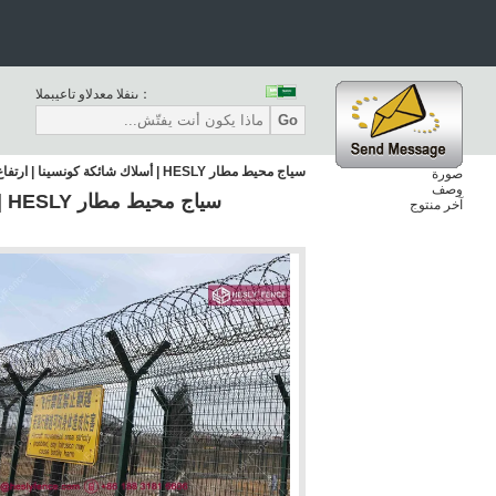
المبيعات والدعم الفنى：
Go
سياج محيط مطار HESLY | أسلاك شائكة كونسينا | ارتفاع 3 متر | عمود على شكل Y | مصنع HeslyFence الصين
صورة
وصف
آخر منتوج