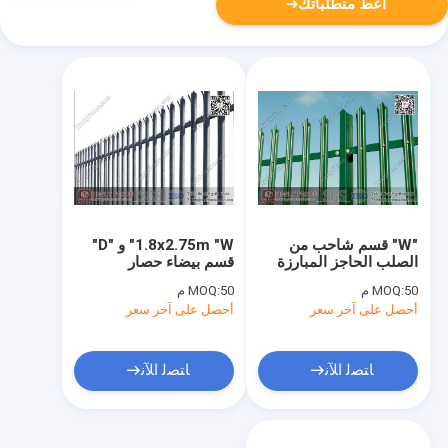
أعط متطلباتك
"W" قسم شاحب من
1.8x2.75m "W" و "D"
الصلب الحاجز المبارزة
قسم بيضاء حصار
مع مسحوق المغلفة
Palisade
50 م
MOQ:
50 م
MOQ:
الصين المورد
أحصل على آخر سعر
أحصل على آخر سعر
ﺎﺘﺼﻟ ﺍﻶﻧ
ﺎﺘﺼﻟ ﺍﻶﻧ