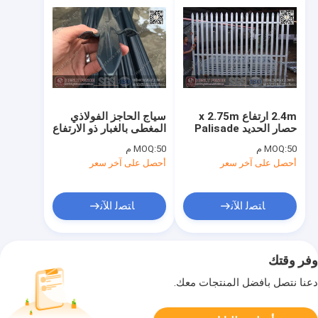
2.4m ارتفاع x 2.75m
سياج الحاجز الفولاذي
حصار الحديد Palisade
المغطى بالغبار ذو الارتفاع
2.4m × 2.75m HESLY
50 م
MOQ:
50 م
MOQ:
الصينية
أحصل على آخر سعر
أحصل على آخر سعر
ﺎﺘﺼﻟ ﺍﻶﻧ
ﺎﺘﺼﻟ ﺍﻶﻧ
وفر وقتك
دعنا نتصل بأفضل المنتجات معك.