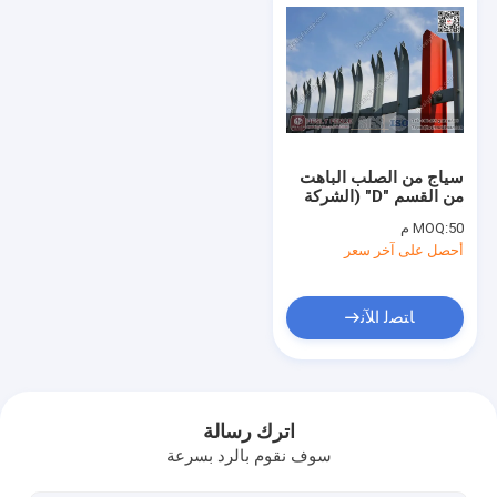
سياج من الصلب الباهت
من القسم "D" (الشركة
المصنعة/المصدر)
50 م
MOQ:
أحصل على آخر سعر
ﺎﺘﺼﻟ ﺍﻶﻧ
منزل
المنتجات
اترك رسالة
سوف نقوم بالرد بسرعة
حول بنا