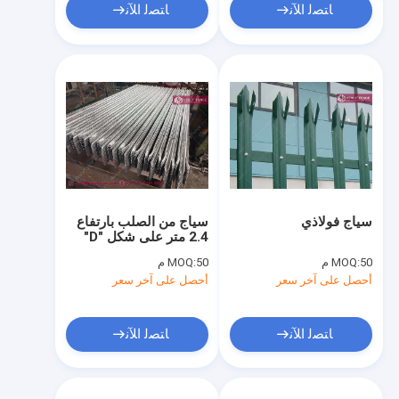
ﺎﺘﺼﻟ ﺍﻶﻧ
ﺎﺘﺼﻟ ﺍﻶﻧ
سياج فولاذي
سياج من الصلب بارتفاع
2.4 متر على شكل "D"
عرض 2.75 متر | مصنع
50 م
MOQ:
50 م
MOQ:
هيسلي الصين للسياج
أحصل على آخر سعر
أحصل على آخر سعر
باليسيد
ﺎﺘﺼﻟ ﺍﻶﻧ
ﺎﺘﺼﻟ ﺍﻶﻧ