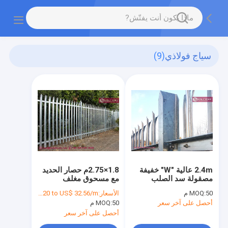
سياج فولاذي
(9)
2.4m عالية "W" خفيفة
1.8×2.75م حصار الحديد
مصقولة سد الصلب
مع مسحوق مغلف
Palisade
بالبودرة
50 م
MOQ:
الأسعار:
US$23.20 to US$ 32.56/m
أحصل على آخر سعر
50 م
MOQ:
أحصل على آخر سعر