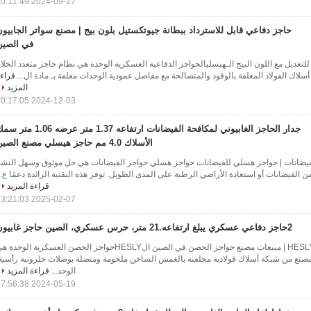
2024-09-27 10:11:49
حاجز دفاعي قابل للاسترداد ببطانة جيوتكستيل بلون بيج | مصنع سواتر الجابيو
في الصين
للتعديل مع اللون البيج الـهيسليالحواجز الدفاعية العسكرية الوحدة هي نظام حاجز متعدد الخلاي
لاك الفولاذ المغلفة بالوقود والمتصالحة مع مفاصل عمودية.الوحدات مغلفة بـ مادة ال...
قراء
المزيد
2024-12-03 10:17:05
جدار الحاجز الغابيوني لمكافحة الفيضانات ارتفاعه 1.37 متر عرضه 1.06 
الأسلاك 4.0 مم حاجز هيسلي مصنع الصين
يضانات | حواجز هسلي للفيضانات حواجز هسلي حواجز الفيضانات هي حل موثوق وسهل النش
 الفيضانات أو استعادة الأراضي الرطبة على المدى الطويل. توفر هذه التقنية الرائدة دعمًا ع..
قراءة المزيد
2025-02-07 13:21:03
2حاجز دفاعي عسكري يبلغ ارتفاعه.21 متر، حرس عسكري، الصين حاجز غابيون
حاجز حصن عسكري من HESLY | مبيعات مصنع حواجز الحصن في الصين الHESLYحواجز الحصن العسكرية الوحدة
 مصنع من شبكة أسلاك فولاذية مجلفنة بالغمس الساخن ملحومة ومتصلة بوصلات حلزونية رأسية
الوحد...
قراءة المزيد
2024-05-19 07:56:38