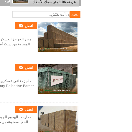
فولاذي مطلي بسبائك الألومنيوم والزنك - er
عرضه 1.06 متر سمك الأسلاك
4.0 مم حاجز هيسلي مصنع
الصين
اتصل
المصنوع من شبكة أسلا
اتصل
اتصل
جدار صد الهجوم للجيش
الخلايا مصنوعة من 