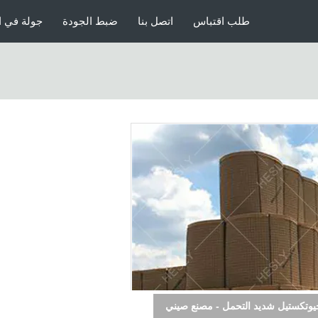
طلب اقتباس
اتصل بنا
ضبط الجودة
جولة في ا
اعي عسكري جابيون بارتفاع 2.13 متر | نسيج أرضي زيتوني أخضر | سلك