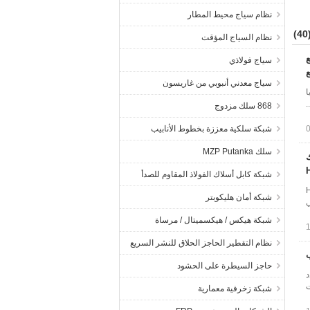
نظام سياج محيط المطار
(4
نظام السياج المؤقت
سياج فولاذي
ع
سياج معدني أنبوبي من غاريسون
ايا
.
868 سلك مزدوج
شبكة سلكية معززة بخطوط الأنابيب
سلك MZP Putanka
لك
شبكة كابل أسلاك الفولاذ المقاوم للصدأ
لمحيطوحدة HESLY
شبكة أمان هليكوبتر
ي
شبكة هيكس / هيكسميتال / مرساة
نظام التقطير الحاجز الحلاق للنشر السريع
حاجز السيطرة على الحشود
د
ت
شبكة زخرفية معمارية