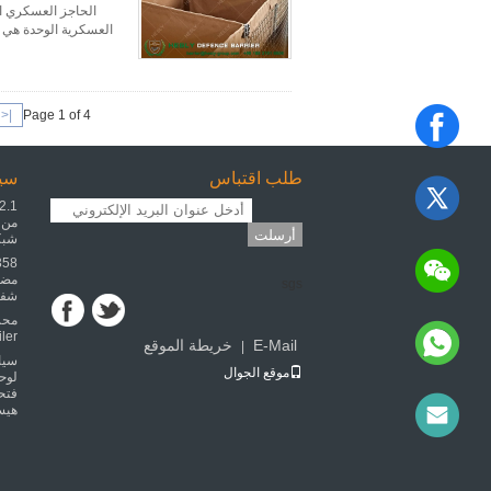
الحاجز العسكري ال
العسكرية الوحدة هي ن
|<
Page 1 of 4
طلب اقتباس
سيا
من ص
أرسلت
شبكة
مضا
sgs
شفرات 
محر
iler
E-Mail
خريطة الموقع
|
موقع الجوال
لوح
هيس