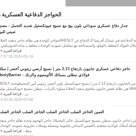
HeslyBarri
الحواجز الدفاعية العسكرية
0)
جدار دفاع عسكري سوداني بلون بيج مع نسيج جيوتكستيل شديد التحمل - مصنع
صيني للبي
مصر الحواجز العسكرية الدفاعية في شمال أفريقيا الـالدفاع عن HESLYالحواجز الوحدة هي نظام حاجز متعدد الخل
ك الفولاذ المغلفة بالوقود والمتصالحة مع مفاصل عمودية.الوحدات مغلفة بـ مادة الجيوتيكس..
قراءة المزيد
2024-05-19 07:57:28
حاجز دفاعي عسكري جابيون بارتفاع 2.13 متر | نسيج أرضي زيتوني أخضر | س
فولاذي مطلي بسبائك الألومنيوم والزنك - HeslyBarrier
حاجز دفاعي عسكري من الجابيون بارتفاع 2.13 متر | نسيج جيوتكستيل بلون أخضر زيتوني أمن ا
Military Defensive Barrier هي نظام قفص جابيون ملحوم متعدد الخلايا مملوء بالتراب، مبطن بنسيج جيوتكستيل بول
بر...
قراءة المزيد
2026-03-08 13:20:36
الصين الحاجز الصلب الحاجز الصلب الحاجز الصلب الحاجز الصلب
 | حاجز جابيون مبطن بنسيج جيوتكستيل عالي التحملالـ حاجز الهجوم وحدة نظام حاجز متعد
شبكة أسلاك فولاذية مجلفنة بالغمس الساخن ملحومة ومتصلة بوصلات حلزونية عمودية. الوحدا
مبط...
قراءة المزيد