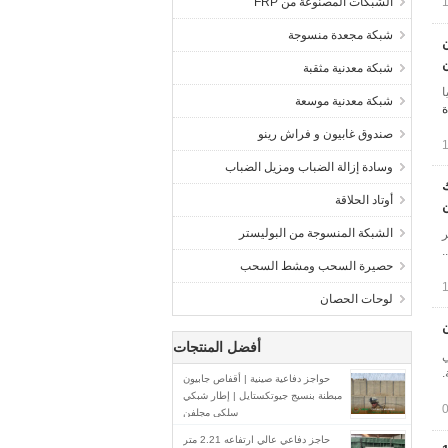
الشبكات المصنوعة من FRP
شبكة مجعدة منسوجة
ن
شبكة معدنية مثقبة
ا
شبكة معدنية موسعة
ة
صندوق غابيون و فراش رينو
وسادة إزالة الضباب ومزيل الضباب
متر سمك
أوتاد الحلاقة
الشبكة المنسوجة من البوليستر
ر
.
حصيرة السحب ومشط السحب
لوحات الحصان
أفضل المنتجات
 هي
.
حواجز دفاعية صينية | أقفاص جابيون
مبطنة بنسيج جيوتكستايل | إطار شبكي
سلكي مجلفن
حاجز دفاعي عالي ارتفاعه 2.21 متر