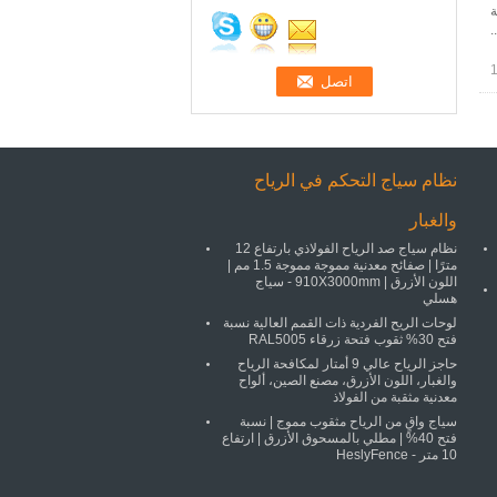
ة
.
نظام سياج التحكم في الرياح
والغبار
نظام سياج صد الرياح الفولاذي بارتفاع 12
مترًا | صفائح معدنية مموجة مموجة 1.5 مم |
اللون الأزرق | 910X3000mm - سياج
هسلي
لوحات الريح الفردية ذات القمم العالية نسبة
فتح 30% ثقوب فتحة زرقاء RAL5005
حاجز الرياح عالي 9 أمتار لمكافحة الرياح
والغبار، اللون الأزرق، مصنع الصين، ألواح
معدنية مثقبة من الفولاذ
سياج واقٍ من الرياح مثقوب مموج | نسبة
فتح 40% | مطلي بالمسحوق الأزرق | ارتفاع
10 متر - HeslyFence