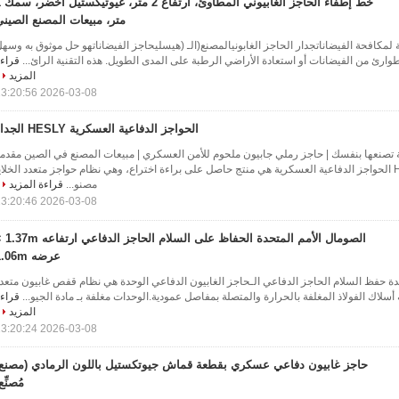
خط إطفاء ال
متر، مبيعات المصنع الصين
 لمكافحة الفيضاناتجدار الحاجز الغابونيالمصنع(الـ (هيسليحاجز الفيضاناتهو حل موثوق به وسه
طوارئ من الفيضانات أو استعادة الأراضي الرطبة على المدى الطويل. هذه التقنية الرائ...
قراء
المزيد
2026-03-08 13:20:56
الحواجز الدفاعية العسكرية HESLY الجدار
تصنعها بنفسك | حاجز رملي جابيون ملحوم للأمن العسكري | مبيعات المصنع في الصين مقدم
موجزة وحدة HESLY الحواجز الدفاعية العسكرية هي منتج حاصل على براءة اختراع، وهي نظام حواجز متعدد الخلاي
مصنو...
قراءة المزيد
2026-03-08 13:20:46
الصومال الأمم المتحدة الحفاظ على ال
عرضه 1.06m
دة حفظ السلام الحاجز الدفاعي الـحاجز الغابيون الدفاعي الوحدة هي نظام قفص غابيون متعد
أسلاك الفولاذ المغلفة بالحرارة والمتصلة بمفاصل عمودية.الوحدات مغلفة بـ مادة الجيو...
قراء
المزيد
2026-03-08 13:20:24
حاجز غابيون دفاعي عسكري بقطعة قماش جيوتكستيل باللون الرمادي (مصنع/
مُصنِّع