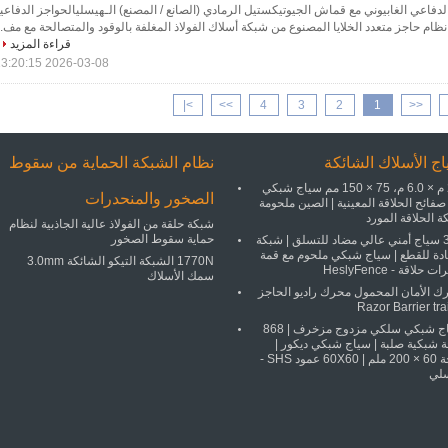
دفاعي الغابيوني مع قماش الجيوتيكستيل الرمادي (الصانع / المصنع) الـهيسليالحواجز الدفاعي
ظام حاجز متعدد الخلايا المصنوع من شبكة أسلاك الفولاذ المغلفة بالوقود والمتصالحة مع مف..
قراءة المزيد
2026-03-08 13:20:15
>|
>>
4
3
2
1
<<
ج الأسلاك الشائكة
نظام الشبكة الحماية من سقوط
2.1 م × 6.0 م، 75 × 150 مم سياج شبكي
الصخور والمنحدرات
فائح الحلاقة المعينية | الصين ملحومة
 الحلاقة المورد
شبكة حلقة من الفولاذ عالية الجاذبية لنظام
حماية سقوط الصخور
358 سياج أمني عالي مضاد للتسلق | شبكة
دة للقطع | سياج شبكي ملحوم مع قمة
1770N الشبكة التيكو الشائكة 3.0mm
حلاقة - HeslyFence
سمك الأسلاك
ك الأمان المحمول محرك راديو الحاجز
Razor Barrier tra
سياج شبكي سلكي مزدوج مزخرف | 868
ة شبكية صلبة | سياج شبكي ديكور |
فتحة 60 × 200 ملم | 60X60 عمود SHS -
لي