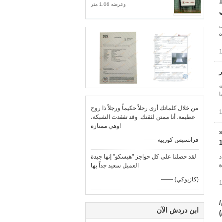
حاجز الغابيوني المطاوئ، ارتفاع 2 متر، غيوتيكستيل أخضر، سمك 1
وعرضه 1.06 متر
ي
ل
ة
ة
ا
من خلال كلماتك أرى رجلاً حكيماً ورجلاً ذا روح
عظيمة. أنا ممتن لثقتك. وقد تفقدت الشبكة،
وهي ممتازة!
سلام الحاجز الدفاعي ارتفاعه 1.37m ×
—— فرانسيس كورييه
د
لقد حصلنا على كل حواجز "هيسكو" إنها جيدة
ة
العميل سعيد جداً بها
—— (كازيوكي)
ابن دردش الآن
)