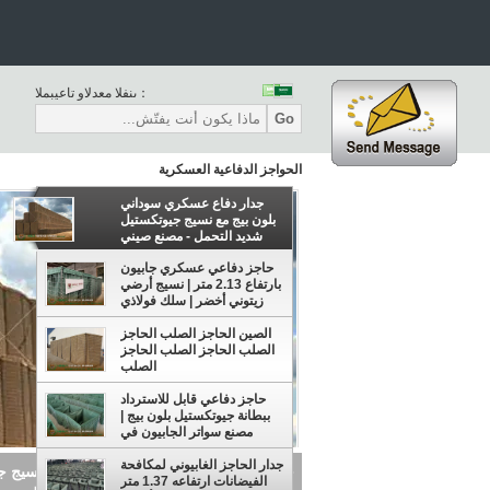
المبيعات والدعم الفنى：
Go
الحواجز الدفاعية العسكرية
جدار دفاع عسكري سوداني
بلون بيج مع نسيج جيوتكستيل
شديد التحمل - مصنع صيني
للبيع
حاجز دفاعي عسكري جابيون
بارتفاع 2.13 متر | نسيج أرضي
زيتوني أخضر | سلك فولاذي
مطلي بسبائك الألومنيوم
الصين الحاجز الصلب الحاجز
والزنك - HeslyBarrier
الصلب الحاجز الصلب الحاجز
الصلب
حاجز دفاعي قابل للاسترداد
ببطانة جيوتكستيل بلون بيج |
مصنع سواتر الجابيون في
الصين
جدار الحاجز الغابيوني لمكافحة
حاجز دف
الفيضانات ارتفاعه 1.37 متر