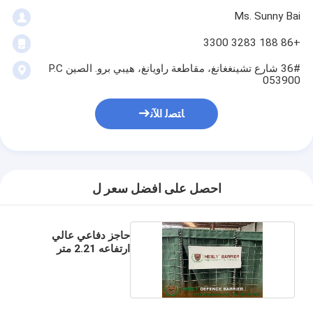
Ms. Sunny Bai
+86 188 3283 3300
36# شارع تشينغغانغ، مقاطعة راويانغ، هيبي برو. الصين P.C
053900
ﺎﺘﺼﻟ ﺍﻶﻧ
احصل على افضل سعر ل
حاجز دفاعي عالي
ارتفاعه 2.21 متر
وعرضه 1.06 متر