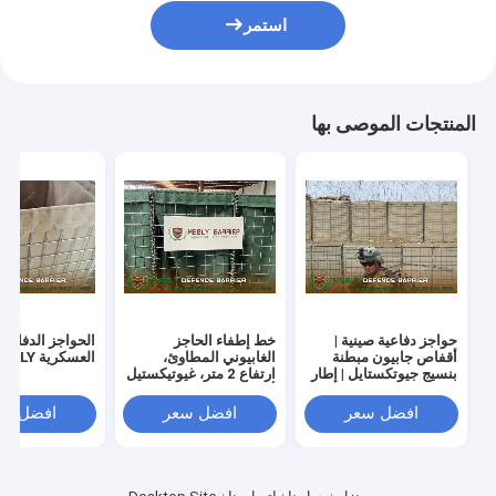
استمر
المنتجات الموصى بها
حواجز دفاعية صينية |
خط إطفاء الحاجز
الحواجز الدفاعية
أقفاص جابيون مبطنة
الغابيوني المطاوئ،
العسكرية HESLY الجدار
بنسيج جيوتكستايل | إطار
ارتفاع 2 متر، غيوتيكستيل
شبكي سلكي مجلفن
أخضر، سمك 1 متر،
مبيعات المصنع الصيني
افضل سعر
افضل سعر
افضل سع