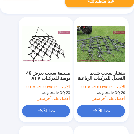
أعط متطلباتك
منشار سحب شديد
مسلفة سحب بعرض 48
التحمل للمركبات الرباعية
بوصة للمركبات ATV
والدراجات النارية -
وUTVs
الأسعار:
US$ 30.00 to 260.00/sq.m
الأسعار:
US$ 30.00 to 260.00/sq.m
HESLY CHINA
20 مجموعة
MOQ:
20 مجموعة
MOQ:
أحصل على آخر سعر
أحصل على آخر سعر
ﺎﺘﺼﻟ ﺍﻶﻧ
ﺎﺘﺼﻟ ﺍﻶﻧ