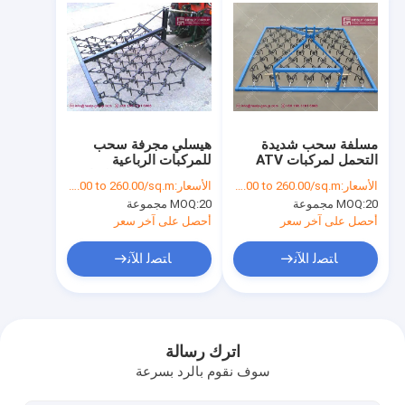
مسلفة سحب شديدة
هيسلي مجرفة سحب
التحمل لمركبات ATV
للمركبات الرباعية
وUTVs
والدراجات النارية الرباعية
الأسعار:
US$ 30.00 to 260.00/sq.m
الأسعار:
US$ 30.00 to 260.00/sq.m
20 مجموعة
MOQ:
20 مجموعة
MOQ:
أحصل على آخر سعر
أحصل على آخر سعر
ﺎﺘﺼﻟ ﺍﻶﻧ
ﺎﺘﺼﻟ ﺍﻶﻧ
منزل
المنتجات
اترك رسالة
سوف نقوم بالرد بسرعة
حول بنا