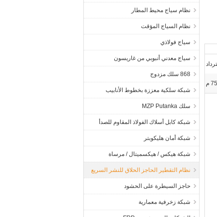
نظام سياج محيط المطار
نظام السياج المؤقت
سياج فولاذي
سياج معدني أنبوبي من غاريسون
رداد
868 سلك مزدوج
 م
شبكة سلكية معززة بخطوط الأنابيب
سلك MZP Putanka
شبكة كابل أسلاك الفولاذ المقاوم للصدأ
شبكة أمان هليكوبتر
شبكة هيكس / هيكسميتال / مرساة
نظام التقطير الحاجز الحلاق للنشر السريع
حاجز السيطرة على الحشود
شبكة زخرفية معمارية