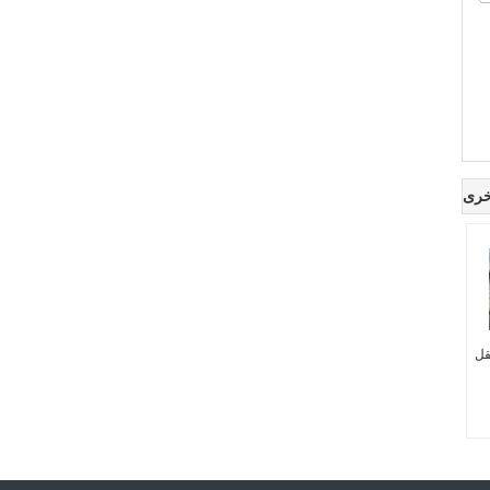
خرى
قل