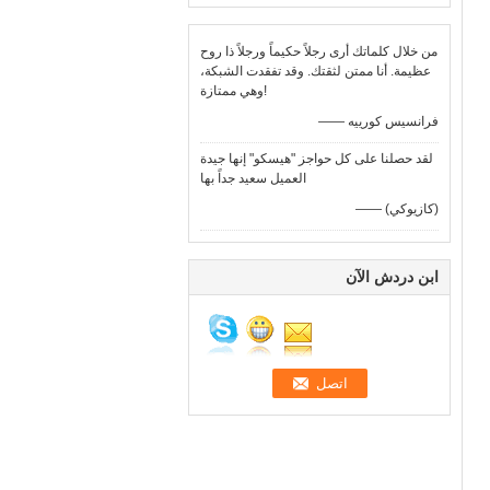
من خلال كلماتك أرى رجلاً حكيماً ورجلاً ذا روح
عظيمة. أنا ممتن لثقتك. وقد تفقدت الشبكة،
وهي ممتازة!
—— فرانسيس كورييه
لقد حصلنا على كل حواجز "هيسكو" إنها جيدة
العميل سعيد جداً بها
—— (كازيوكي)
ابن دردش الآن