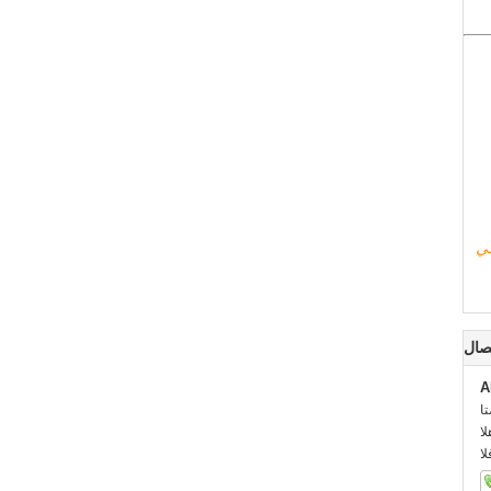
في
صال
A
:
::
: