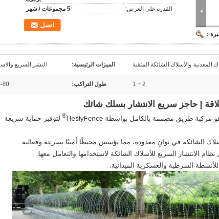
القدرة على العرض:
5 مجموعات / شهر
اتصل
رة :
ك المعدنية والأسلاك الشائكة المثقبة
الميزات الرئيسية:
النشر السريع والاست
2 + 1
طول التراكب:
75-80
قة | حاجز سريع الانتشار بسلك شائك
®
لتوفير حماية سريعة
م الانتشار السريع للأسلاك الشائكة لاستخدامها والتعامل معها.
للأنشطة الشرطية والعسكرية الميدانية.