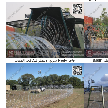
حاجز Hesly سريع الانتشار لمكافحة الشغب