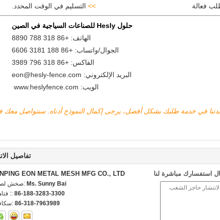
لب فعالة
>>
التسليم في الوقت المحدد.​
حلول Hesly للصناعات السياجية في الصين
الهاتف: +86 318 788 8890
الجوال/واتساب: +86 188 3181 6606
الفاكس: +86 318 796 3989
البريد الإلكتروني: eon@hesly-fence.com
الويب:
www.heslyfence.com
اعدتنا في خدمة طلبك بشكل أفضل، يرجى إكمال النموذج أدناه. سنتواصل معك 
تفاصيل الات
ل استفسارك مباشرة لنا
NPING EON METAL MESH MFG CO., LTD
Ms. Sunny Bai
اتصل شخص
86-188-3283-3300
الهاتف 
86-318-7963989
الفاكس