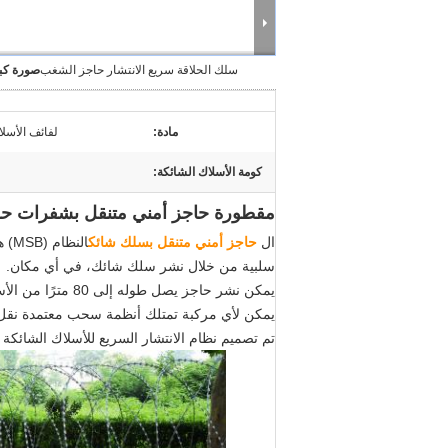
سلك الحلاقة سريع الانتشار حاجز الشغب
صورة كبي
مادة:
لفائف الأسلا
كومة الأسلاك الشائكة:
مقطورة حاجز أمني متنقل بشفرات حلا
ال
حاجز أمني متنقل بسلك شائك
النظام (MSB) هو مركبة طريق مصممة بالكامل بواسطة HeslyFence
سلبية من خلال نشر سلك شائك، في أي مكان.
يمكن نشر حاجز يصل طوله إلى 80 مترًا من الأسلاك الشائكة في ثوانٍ معدودة، مما يؤسس محيطًا أمنيًا بسرعة وفعالية.
يمكن لأي مركبة تمتلك أنظمة سحب معتمدة نقل نظا
تم تصميم نظام الانتشار السريع للأسلاك الشائكة 