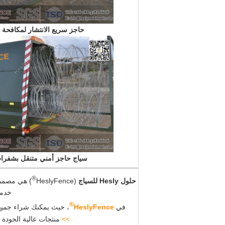
حاجز سريع الانتشار لمكافحة
سياج حاجز أمني متنقل بشفرا
®
حلول Hesly للسياج
(HeslyFence
) هي مصمم 
خدمة
®
في
HeslyFence
، حيث يمكنك شراء جميع 
>>
منتجات عالية الجودة 