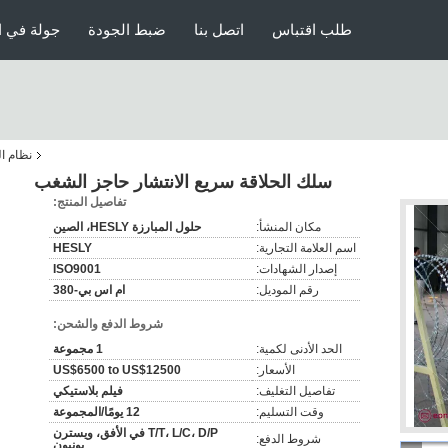
طلب اقتباس
اتصل بنا
ضبط الجودة
جولة في ا
نظام ال
سلك الحلاقة سريع الانتشار حاجز الشغب
تفاصيل المنتج:
مكان المنشأ:
حلول المبارزة HESLY، الصين
اسم العلامة التجارية:
HESLY
إصدار الشهادات:
ISO9001
رقم الموديل:
ام اس بي-380
شروط الدفع والشحن:
الحد الأدنى لكمية:
1 مجموعة
الأسعار:
US$6500 to US$12500
تفاصيل التغليف:
فيلم بلاستيكي
وقت التسليم:
12 يومًا/المجموعة
T/T، L/C، D/P في الأفق، ويسترن
شروط الدفع:
يونيون